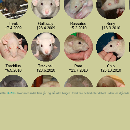
Tarok
Galloway
Russatus
Sony
†7.4.2009
†28.4.2009
†5.2.2010
†18.3.2010
Trochilus
Trackball
Ram
Chip
†6.5.2010
†23.6.2010
†13.7.2010
†25.10.2010
mefter
X-Rats
, hvor intet andet fremgår, og må ikke bruges, hverken i helhed eller delvist, uden forudgående skr
Ruote
Hadrosaur
Valdosaurus
Usb
†12.2.2011
†14.2.2011
†14.2.2011
†14.2.2011