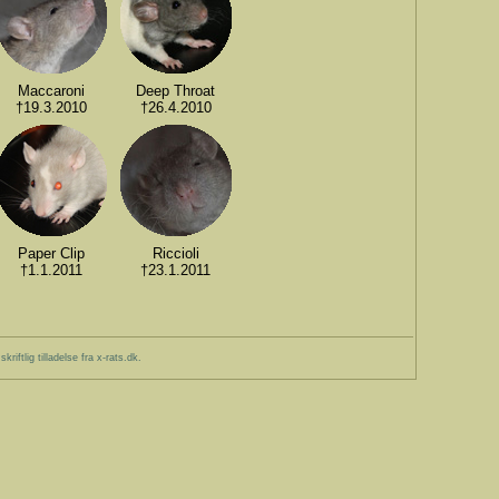
Maccaroni
Deep Throat
†19.3.2010
†26.4.2010
Paper Clip
Riccioli
†1.1.2011
†23.1.2011
iftlig tilladelse fra x-rats.dk.