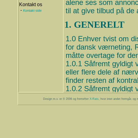
alene ses som annonce
Kontakt os
til at give tilbud på d
-
Kontakt side
1. GENERELT
1.0 Enhver tvist om dis
for dansk værneting, R
måtte overtage for de
1.0.1 Såfremt gyldigt 
eller flere dele af næ
finder resten af kontra
1.0.2 Såfremt gyldigt 
af punkter finder rest
Design m.v. er © 2006 og fremefter
X-Rats
, hvor intet andet fremgår, og m
1.0.3 Såfremt gyldigt 
delsætninger finder re
1.0.4 Såfremt gyldigt 
formelle betydning af 