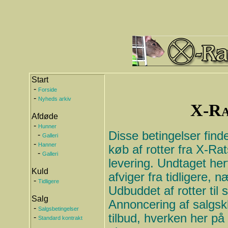
Start
-
Forside
-
Nyheds arkiv
X-Ra
Afdøde
-
Hunner
Disse betingelser find
-
Galleri
-
Hanner
køb af rotter fra X-Rat
-
Galleri
levering. Undtaget herfr
Kuld
afviger fra tidligere,
-
Tidligere
Udbuddet af rotter til 
Salg
Annoncering af salgskl
-
Salgsbetingelser
tilbud, hverken her på
-
Standard kontrakt